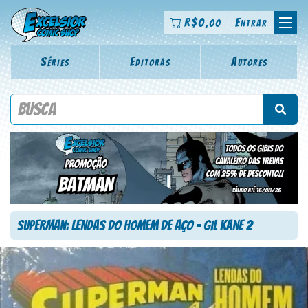
R$
0
Entrar
,00
Séries
Editoras
Autores
Procure por título da revista, personagem, série, escritor,
desenhista, arte-finalista, colorista
Superman: Lendas do Homem de Aço – Gil Kane 2