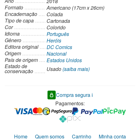
Ano
2018
Formato
Americano (17cm x 26cm)
Encadernação
Colada
Tipo de capa
Cartonada
Cor
Colorido
Idioma
Português
Gênero
Heróis
Editora original
DC Comics
Origem
Nacional
País de origem
Estados Unidos
Estado de
Usado
(saiba mais)
conservação
Compra segura ℹ️
Pagamentos:
Home
Quem somos
Carrinho
Minha conta