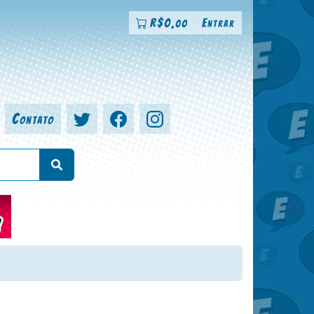
R$
0
Entrar
,00
Contato
a, colorista