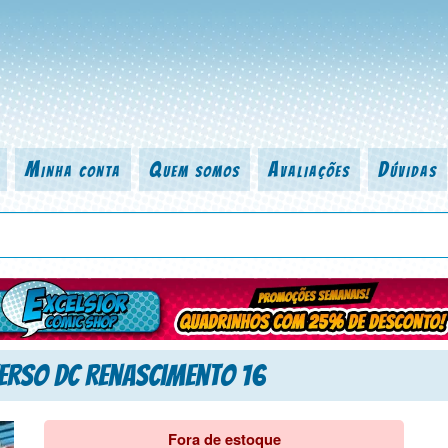
Minha conta
Quem somos
Avaliações
Dúvidas
 título da revista, personagem, série, escritor, desenhista, arte-finalist
erso DC Renascimento 16
Fora de estoque