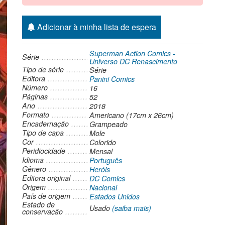
Adicionar à minha lista de espera
Superman Action Comics -
Série
Universo DC Renascimento
Tipo de série
Série
Editora
Panini Comics
Número
16
Páginas
52
Ano
2018
Formato
Americano (17cm x 26cm)
Encadernação
Grampeado
Tipo de capa
Mole
Cor
Colorido
Peridiocidade
Mensal
Idioma
Português
Gênero
Heróis
Editora original
DC Comics
Origem
Nacional
País de origem
Estados Unidos
Estado de
Usado
(saiba mais)
conservação