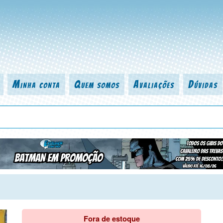
Minha conta
Quem somos
Avaliações
Dúvidas
 título da revista, personagem, série, escritor, desenhista, arte-finalist
Fora de estoque