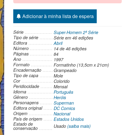
Adicionar à minha lista de espera
Série
Super-Homem 2ª Série
Tipo de série
Série
em 46 edições
Editora
Abril
Número
14 de 46 edições
Páginas
84
Ano
1997
Formato
Formatinho (13,5cm x 21cm)
Encadernação
Grampeado
Tipo de capa
Mole
Cor
Colorido
Peridiocidade
Mensal
Idioma
Português
Gênero
Heróis
Personagens
Superman
Editora original
DC Comics
Origem
Nacional
País de origem
Estados Unidos
Estado de
Usado
(saiba mais)
conservação