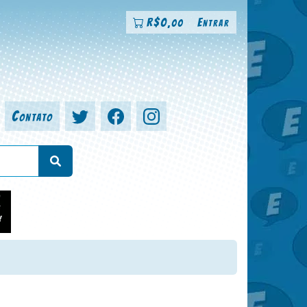
R$
0
Entrar
,00
Contato
a, colorista