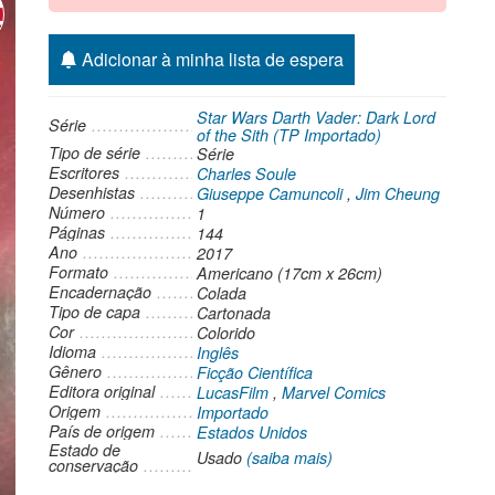
Adicionar à minha lista de espera
Star Wars Darth Vader: Dark Lord
Série
of the Sith (TP Importado)
Tipo de série
Série
Escritores
Charles Soule
Desenhistas
Giuseppe Camuncoli
,
Jim Cheung
Número
1
Páginas
144
Ano
2017
Formato
Americano (17cm x 26cm)
Encadernação
Colada
Tipo de capa
Cartonada
Cor
Colorido
Idioma
Inglês
Gênero
Ficção Científica
Editora original
LucasFilm
,
Marvel Comics
Origem
Importado
País de origem
Estados Unidos
Estado de
Usado
(saiba mais)
conservação