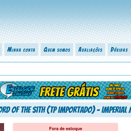
Minha conta
Quem somos
Avaliações
Dúvidas
 título da revista, personagem, série, escritor, desenhista, arte-finalist
rd of the Sith (TP Importado) – Imperial 
Fora de estoque