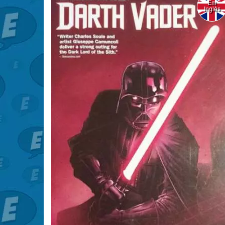
Em
Inglês