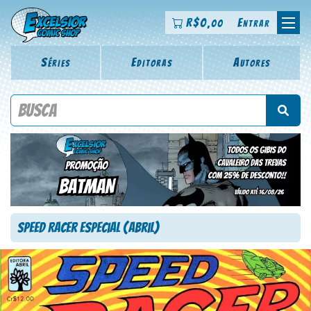
R$
0
Entrar
,00
Séries
Editoras
Autores
Procure por título da revista, personagem, série, escritor,
desenhista, arte-finalista, colorista
Speed Racer Especial (Abril)