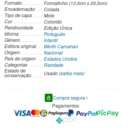
Formato
Formatinho (13,5cm x 20,5cm)
Encadernação
Colada
Tipo de capa
Mole
Cor
Colorido
Peridiocidade
Edição Única
Idioma
Português
Gênero
Infantil
Editora original
Worth Carnahan
Origem
Nacional
País de origem
Estados Unidos
Categorias
Raridade
Estado de
Usado
(saiba mais)
conservação
Compra segura ℹ️
Pagamentos: