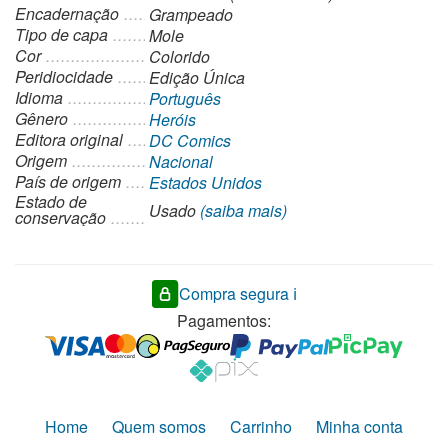
Encadernação
Grampeado
Tipo de capa
Mole
Cor
Colorido
Peridiocidade
Edição Única
Idioma
Português
Gênero
Heróis
Editora original
DC Comics
Origem
Nacional
País de origem
Estados Unidos
Estado de
Usado
(saiba mais)
conservação
Compra segura ℹ️
Pagamentos:
Home
Quem somos
Carrinho
Minha conta