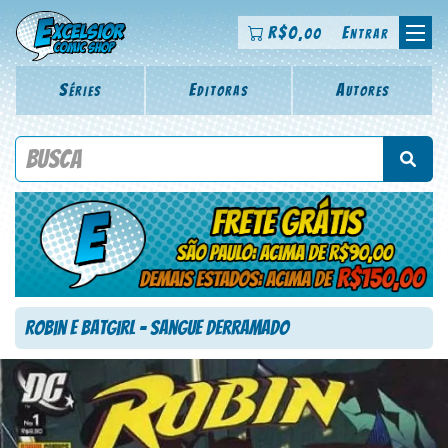
R$
0
Entrar
,00
Séries
Editoras
Autores
Procure por título da revista, personagem, série, escritor,
desenhista, arte-finalista, colorista
Robin e Batgirl – Sangue Derramado