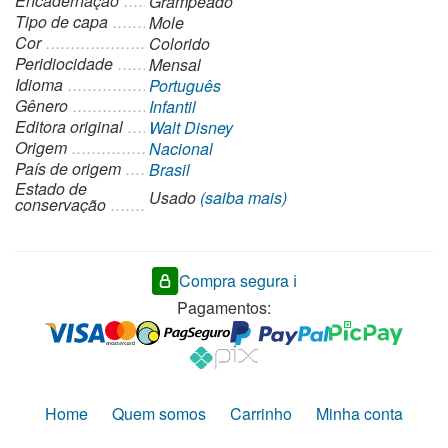
Encadernação
Grampeado
Tipo de capa
Mole
Cor
Colorido
Peridiocidade
Mensal
Idioma
Português
Gênero
Infantil
Editora original
Walt Disney
Origem
Nacional
País de origem
Brasil
Estado de
Usado
(saiba mais)
conservação
Compra segura ℹ️
Pagamentos:
Home
Quem somos
Carrinho
Minha conta