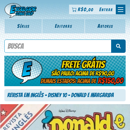
R$
0
Entrar
,00
Séries
Editoras
Autores
Procure por título da revista, personagem, série, escritor,
desenhista, arte-finalista, colorista
Revista em Inglês – Disney 10 – Donald e Margarida