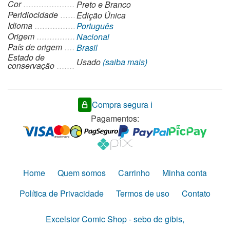
Cor
Preto e Branco
Peridiocidade
Edição Única
Idioma
Português
Origem
Nacional
País de origem
Brasil
Estado de
Usado
(saiba mais)
conservação
Compra segura ℹ️
Pagamentos:
Home
Quem somos
Carrinho
Minha conta
Política de Privacidade
Termos de uso
Contato
Excelsior Comic Shop - sebo de gibis,