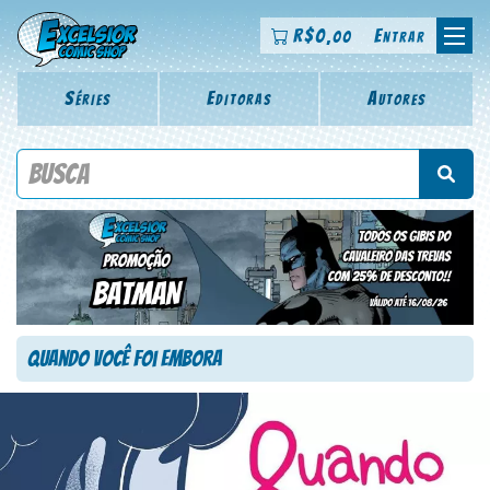
R$
0
Entrar
,00
Séries
Editoras
Autores
Procure por título da revista, personagem, série, escritor,
desenhista, arte-finalista, colorista
Quando Você foi Embora