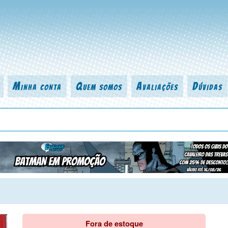
Minha conta
Quem somos
Avaliações
Dúvidas
 título da revista, personagem, série, escritor, desenhista, arte-finalist
Fora de estoque