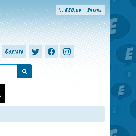
R$
0
Entrar
,00
Contato
a, colorista