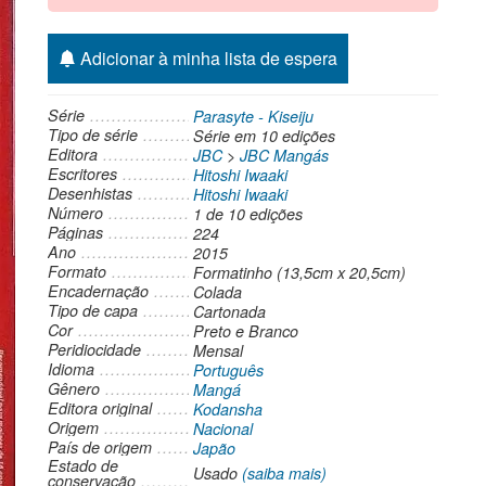
Adicionar à minha lista de espera
Série
Parasyte - Kiseiju
Tipo de série
Série
em 10 edições
Editora
JBC
>
JBC Mangás
Escritores
Hitoshi Iwaaki
Desenhistas
Hitoshi Iwaaki
Número
1 de 10 edições
Páginas
224
Ano
2015
Formato
Formatinho (13,5cm x 20,5cm)
Encadernação
Colada
Tipo de capa
Cartonada
Cor
Preto e Branco
Peridiocidade
Mensal
Idioma
Português
Gênero
Mangá
Editora original
Kodansha
Origem
Nacional
País de origem
Japão
Estado de
Usado
(saiba mais)
conservação