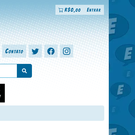
R$
0
Entrar
,00
Contato
a, colorista