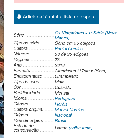
Adicionar à minha lista de espera
Os Vingadores - 1ª Série (Nova
Série
Marvel)
Tipo de série
Série
em 35 edições
Editora
Panini Comics
Número
30 de 35 edições
Páginas
76
Ano
2016
Formato
Americano (17cm x 26cm)
Encadernação
Grampeado
Tipo de capa
Mole
Cor
Colorido
Peridiocidade
Mensal
Idioma
Português
Gênero
Heróis
Editora original
Marvel Comics
Origem
Nacional
País de origem
Brasil
Estado de
Usado
(saiba mais)
conservação