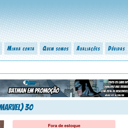
Minha conta
Quem somos
Avaliações
Dúvidas
 título da revista, personagem, série, escritor, desenhista, arte-finalist
Marvel) 30
Fora de estoque