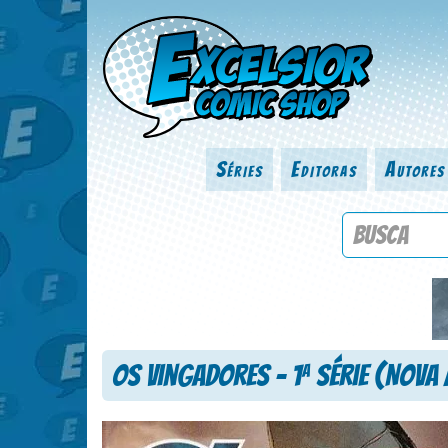
Séries
Editoras
Autores
Procure por
Os Vingadores – 1
Série (Nova 
a