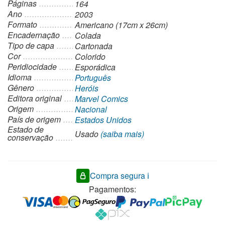
Páginas
164
Ano
2003
Formato
Americano (17cm x 26cm)
Encadernação
Colada
Tipo de capa
Cartonada
Cor
Colorido
Peridiocidade
Esporádica
Idioma
Português
Gênero
Heróis
Editora original
Marvel Comics
Origem
Nacional
País de origem
Estados Unidos
Estado de
Usado
(saiba mais)
conservação
Compra segura ℹ️
Pagamentos: