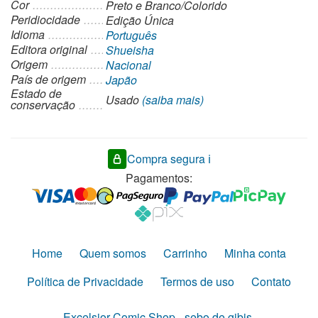
Cor
Preto e Branco/Colorido
Peridiocidade
Edição Única
Idioma
Português
Editora original
Shueisha
Origem
Nacional
País de origem
Japão
Estado de
Usado
(saiba mais)
conservação
Compra segura ℹ️
Pagamentos:
Home
Quem somos
Carrinho
Minha conta
Política de Privacidade
Termos de uso
Contato
Excelsior Comic Shop - sebo de gibis,