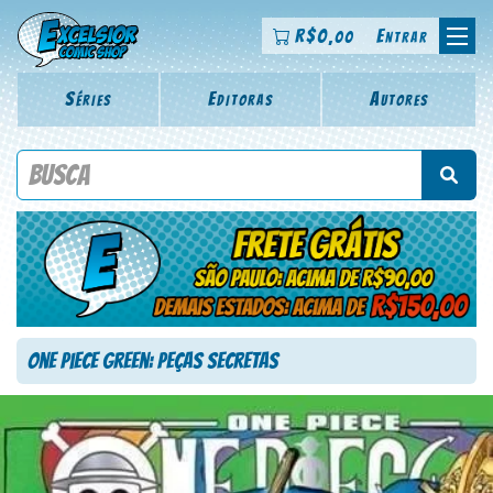
R$
0
Entrar
,00
Séries
Editoras
Autores
Procure por título da revista, personagem, série, escritor,
desenhista, arte-finalista, colorista
One Piece Green: Peças Secretas