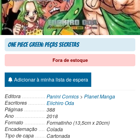
One Piece Green: Peças Secretas
Fora de estoque
Adicionar à minha lista de espera
Editora
Panini Comics
>
Planet Manga
Escritores
Eiichiro Oda
Páginas
388
Ano
2018
Formato
Formatinho (13,5cm x 20cm)
Encadernação
Colada
Tipo de capa
Cartonada