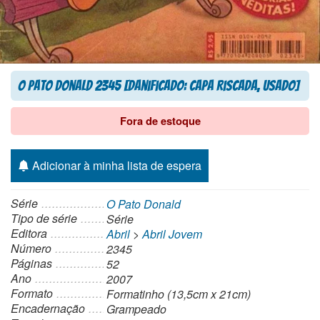
O Pato Donald 2345 [Danificado: Capa Riscada, Usado]
Fora de estoque
Adicionar à minha lista de espera
Série
O Pato Donald
Tipo de série
Série
Editora
Abril
>
Abril Jovem
Número
2345
Páginas
52
Ano
2007
Formato
Formatinho (13,5cm x 21cm)
Encadernação
Grampeado