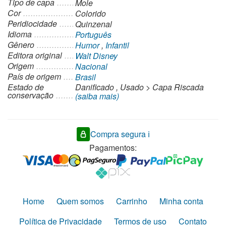
Tipo de capa
Mole
Cor
Colorido
Peridiocidade
Quinzenal
Idioma
Português
Gênero
Humor
,
Infantil
Editora original
Walt Disney
Origem
Nacional
País de origem
Brasil
Estado de
Danificado
,
Usado
>
Capa Riscada
conservação
(saiba mais)
Compra segura ℹ️
Pagamentos:
Home
Quem somos
Carrinho
Minha conta
Política de Privacidade
Termos de uso
Contato