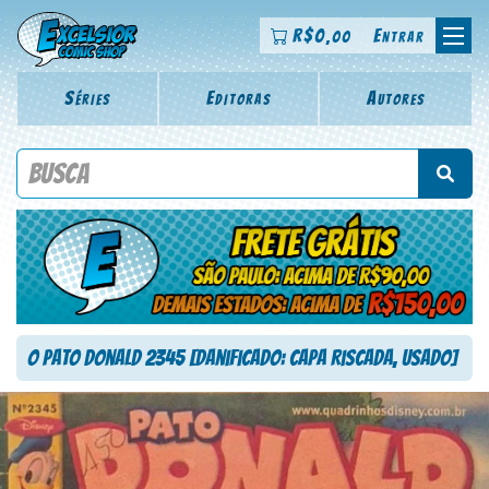
R$
0
Entrar
,00
Séries
Editoras
Autores
Procure por título da revista, personagem, série, escritor,
desenhista, arte-finalista, colorista
O Pato Donald 2345 [Danificado: Capa Riscada, Usado]