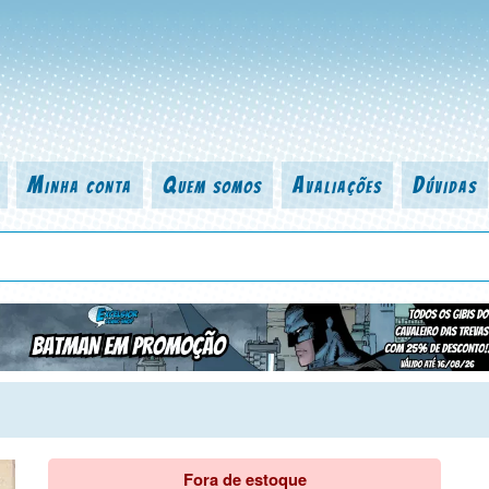
Minha conta
Quem somos
Avaliações
Dúvidas
 título da revista, personagem, série, escritor, desenhista, arte-finalist
Fora de estoque