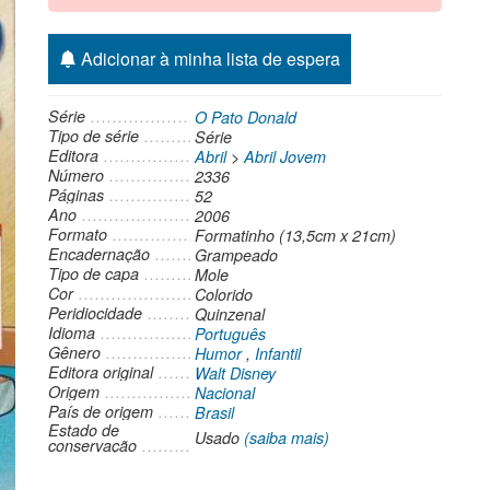
Adicionar à minha lista de espera
Série
O Pato Donald
Tipo de série
Série
Editora
Abril
>
Abril Jovem
Número
2336
Páginas
52
Ano
2006
Formato
Formatinho (13,5cm x 21cm)
Encadernação
Grampeado
Tipo de capa
Mole
Cor
Colorido
Peridiocidade
Quinzenal
Idioma
Português
Gênero
Humor
,
Infantil
Editora original
Walt Disney
Origem
Nacional
País de origem
Brasil
Estado de
Usado
(saiba mais)
conservação