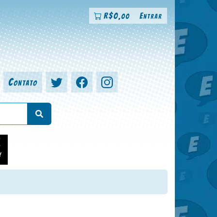
R$
0
Entrar
,00
Contato
a, colorista