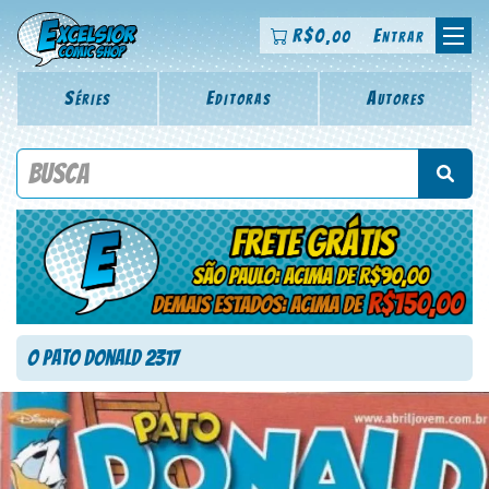
R$
0
Entrar
,00
Séries
Editoras
Autores
Procure por título da revista, personagem, série, escritor,
desenhista, arte-finalista, colorista
O Pato Donald 2317