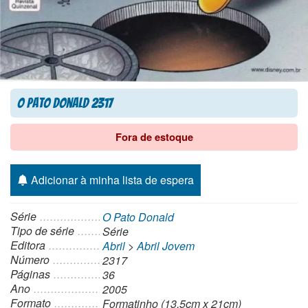
O Pato Donald 2317
Fora de estoque
Adicionar à minha lista de espera
Série
O Pato Donald
Tipo de série
Série
Editora
Abril
>
Abril Jovem
Número
2317
Páginas
36
Ano
2005
Formato
Formatinho (13,5cm x 21cm)