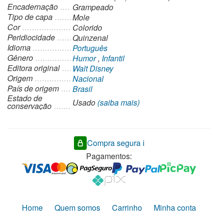
Encadernação
Grampeado
Tipo de capa
Mole
Cor
Colorido
Peridiocidade
Quinzenal
Idioma
Português
Gênero
Humor
,
Infantil
Editora original
Walt Disney
Origem
Nacional
País de origem
Brasil
Estado de
Usado
(saiba mais)
conservação
Compra segura ℹ️
Pagamentos:
Home
Quem somos
Carrinho
Minha conta