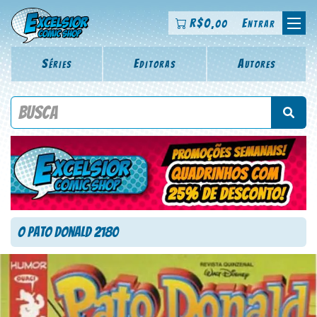
R$
0
Entrar
,00
Séries
Editoras
Autores
Procure por título da revista, personagem, série, escritor,
desenhista, arte-finalista, colorista
O Pato Donald 2180