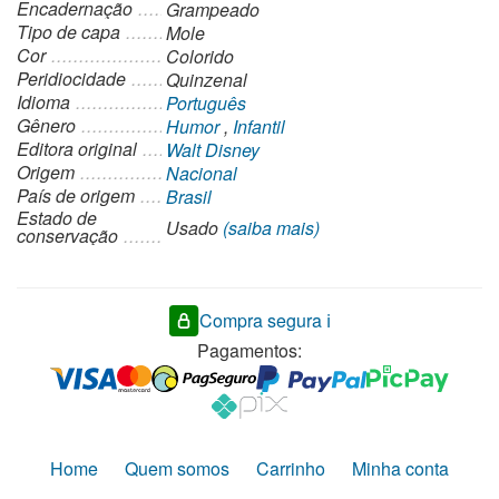
Encadernação
Grampeado
Tipo de capa
Mole
Cor
Colorido
Peridiocidade
Quinzenal
Idioma
Português
Gênero
Humor
,
Infantil
Editora original
Walt Disney
Origem
Nacional
País de origem
Brasil
Estado de
Usado
(saiba mais)
conservação
Compra segura ℹ️
Pagamentos:
Home
Quem somos
Carrinho
Minha conta