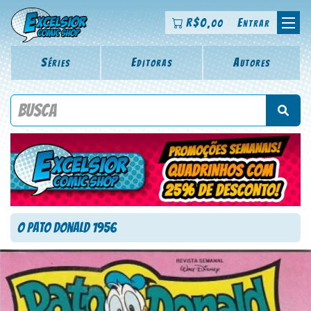
R$
0
Entrar
,00
Séries
Editoras
Autores
Procure por título da revista, personagem, série, escritor,
desenhista, arte-finalista, colorista
O Pato Donald 1956