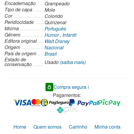
Encadernação
Grampeado
Tipo de capa
Mole
Cor
Colorido
Peridiocidade
Quinzenal
Idioma
Português
Gênero
Humor
,
Infantil
Editora original
Walt Disney
Origem
Nacional
País de origem
Brasil
Estado de
Usado
(saiba mais)
conservação
Compra segura ℹ️
Pagamentos:
Home
Quem somos
Carrinho
Minha conta