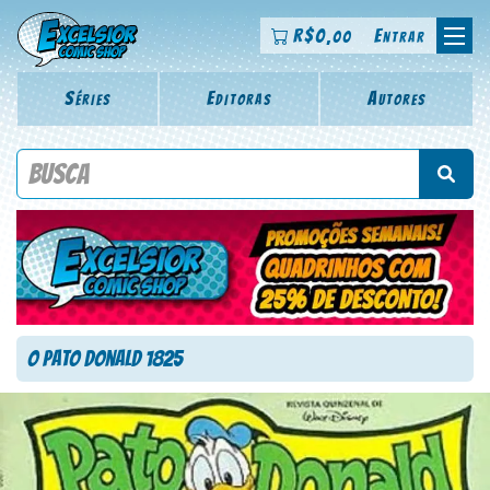
R$
0
Entrar
,00
Séries
Editoras
Autores
Procure por título da revista, personagem, série, escritor,
desenhista, arte-finalista, colorista
O Pato Donald 1825