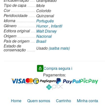
Encadernação
Grampeado
Tipo de capa
Mole
Cor
Colorido
Peridiocidade
Quinzenal
Idioma
Português
Gênero
Humor
,
Infantil
Editora original
Walt Disney
Origem
Nacional
País de origem
Brasil
Estado de
Usado
(saiba mais)
conservação
Compra segura ℹ️
Pagamentos:
Home
Quem somos
Carrinho
Minha conta