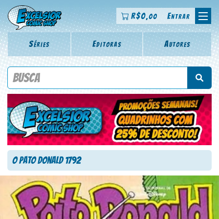
R$
0
Entrar
,00
Séries
Editoras
Autores
Procure por título da revista, personagem, série, escritor,
desenhista, arte-finalista, colorista
O Pato Donald 1792