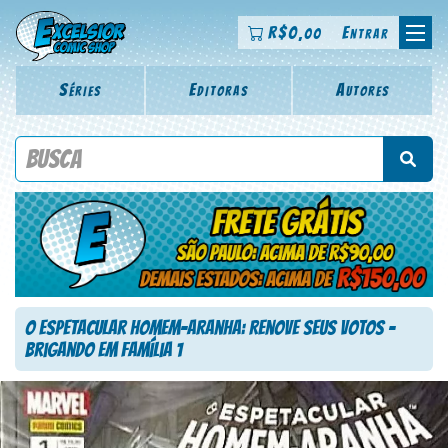
R$
0
Entrar
,00
Séries
Editoras
Autores
Procure por título da revista, personagem, série, escritor,
desenhista, arte-finalista, colorista
O Espetacular Homem-Aranha: Renove seus Votos –
Brigando em Família 1