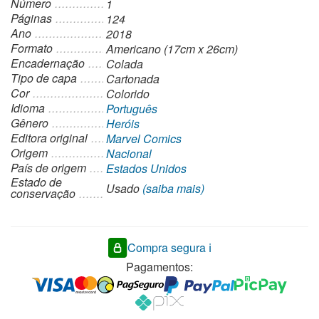
Número
1
Páginas
124
Ano
2018
Formato
Americano (17cm x 26cm)
Encadernação
Colada
Tipo de capa
Cartonada
Cor
Colorido
Idioma
Português
Gênero
Heróis
Editora original
Marvel Comics
Origem
Nacional
País de origem
Estados Unidos
Estado de
Usado
(saiba mais)
conservação
Compra segura ℹ️
Pagamentos: