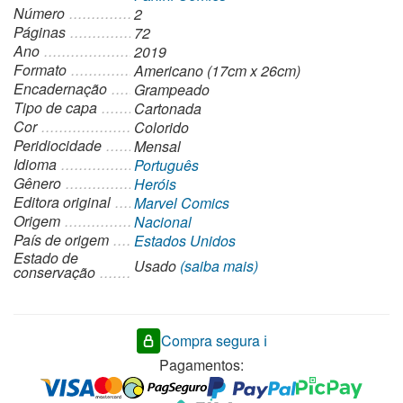
Número
2
Páginas
72
Ano
2019
Formato
Americano (17cm x 26cm)
Encadernação
Grampeado
Tipo de capa
Cartonada
Cor
Colorido
Peridiocidade
Mensal
Idioma
Português
Gênero
Heróis
Editora original
Marvel Comics
Origem
Nacional
País de origem
Estados Unidos
Estado de
Usado
(saiba mais)
conservação
Compra segura ℹ️
Pagamentos: