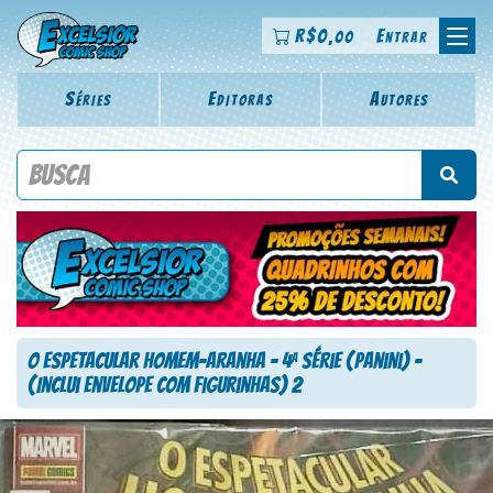
R$
0
Entrar
,00
Séries
Editoras
Autores
Procure por título da revista, personagem, série, escritor,
desenhista, arte-finalista, colorista
O Espetacular Homem-Aranha – 4
Série (Panini) –
a
(Inclui Envelope com figurinhas) 2