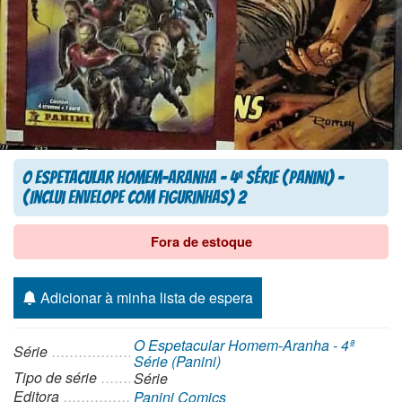
O Espetacular Homem-Aranha – 4
Série (Panini) –
a
(Inclui Envelope com figurinhas) 2
Fora de estoque
Adicionar à minha lista de espera
O Espetacular Homem-Aranha - 4ª
Série
Série (Panini)
Tipo de série
Série
Editora
Panini Comics