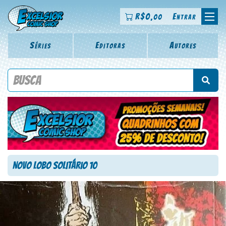
R$
0
Entrar
,00
Séries
Editoras
Autores
Procure por título da revista, personagem, série, escritor,
desenhista, arte-finalista, colorista
Novo Lobo Solitário 10