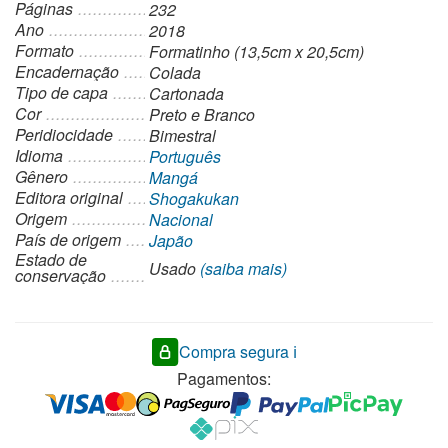
Páginas
232
Ano
2018
Formato
Formatinho (13,5cm x 20,5cm)
Encadernação
Colada
Tipo de capa
Cartonada
Cor
Preto e Branco
Peridiocidade
Bimestral
Idioma
Português
Gênero
Mangá
Editora original
Shogakukan
Origem
Nacional
País de origem
Japão
Estado de
Usado
(saiba mais)
conservação
Compra segura ℹ️
Pagamentos: