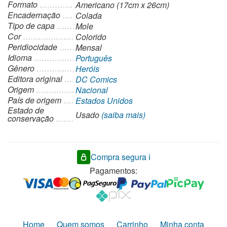
Formato
Americano (17cm x 26cm)
Encadernação
Colada
Tipo de capa
Mole
Cor
Colorido
Peridiocidade
Mensal
Idioma
Português
Gênero
Heróis
Editora original
DC Comics
Origem
Nacional
País de origem
Estados Unidos
Estado de
Usado
(saiba mais)
conservação
Compra segura ℹ️
Pagamentos:
Home
Quem somos
Carrinho
Minha conta