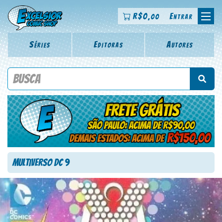
R$
0
Entrar
,00
Séries
Editoras
Autores
Procure por título da revista, personagem, série, escritor,
desenhista, arte-finalista, colorista
Multiverso DC 9