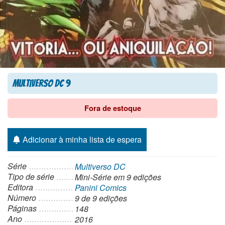
Multiverso DC 9
Fora de estoque
Adicionar à minha lista de espera
Série
Multiverso DC
Tipo de série
Mini-Série
em 9 edições
Editora
Panini Comics
Número
9 de 9 edições
Páginas
148
Ano
2016