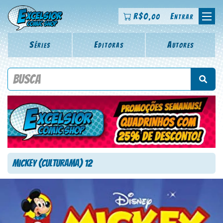
R$
0
Entrar
,00
Séries
Editoras
Autores
Procure por título da revista, personagem, série, escritor,
desenhista, arte-finalista, colorista
Mickey (Culturama) 12