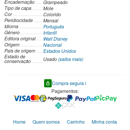
Encadernação
Grampeado
Tipo de capa
Mole
Cor
Colorido
Peridiocidade
Mensal
Idioma
Português
Gênero
Infantil
Editora original
Walt Disney
Origem
Nacional
País de origem
Estados Unidos
Estado de
Usado
(saiba mais)
conservação
Compra segura ℹ️
Pagamentos:
Home
Quem somos
Carrinho
Minha conta