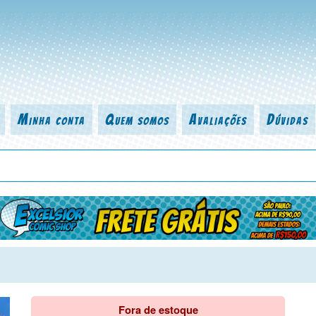
Minha conta
Quem somos
Avaliações
Dúvidas
 título da revista, personagem, série, escritor, desenhista, arte-finalist
Fora de estoque