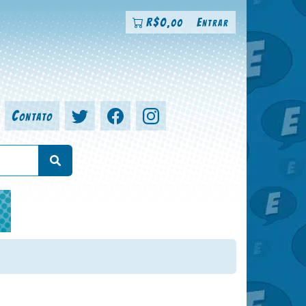
R$
0
Entrar
,00
Contato
a, colorista