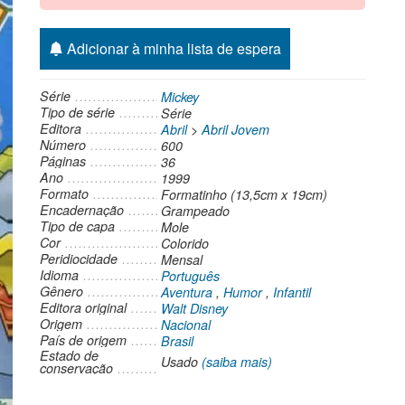
Adicionar à minha lista de espera
Série
Mickey
Tipo de série
Série
Editora
Abril
>
Abril Jovem
Número
600
Páginas
36
Ano
1999
Formato
Formatinho (13,5cm x 19cm)
Encadernação
Grampeado
Tipo de capa
Mole
Cor
Colorido
Peridiocidade
Mensal
Idioma
Português
Gênero
Aventura
,
Humor
,
Infantil
Editora original
Walt Disney
Origem
Nacional
País de origem
Brasil
Estado de
Usado
(saiba mais)
conservação