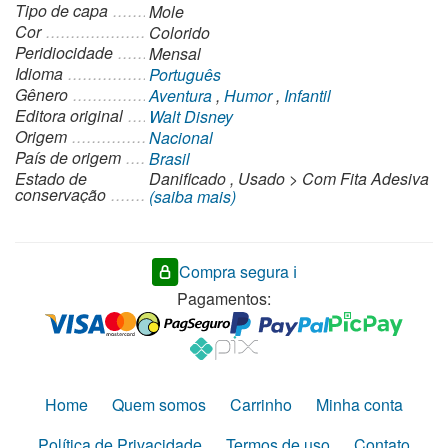
Tipo de capa
Mole
Cor
Colorido
Peridiocidade
Mensal
Idioma
Português
Gênero
Aventura
,
Humor
,
Infantil
Editora original
Walt Disney
Origem
Nacional
País de origem
Brasil
Estado de
Danificado
,
Usado
>
Com Fita Adesiva
conservação
(saiba mais)
Compra segura ℹ️
Pagamentos:
Home
Quem somos
Carrinho
Minha conta
Política de Privacidade
Termos de uso
Contato