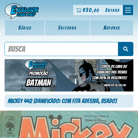
R$
0
Entrar
,00
Séries
Editoras
Autores
Procure por título da revista, personagem, série, escritor,
desenhista, arte-finalista, colorista
Mickey 442 [Danificado: Com Fita Adesiva, Usado]