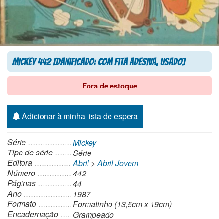
Mickey 442 [Danificado: Com Fita Adesiva, Usado]
Fora de estoque
Adicionar à minha lista de espera
Série
Mickey
Tipo de série
Série
Editora
Abril
>
Abril Jovem
Número
442
Páginas
44
Ano
1987
Formato
Formatinho (13,5cm x 19cm)
Encadernação
Grampeado