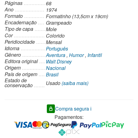
Páginas
68
Ano
1974
Formato
Formatinho (13,5cm x 19cm)
Encadernação
Grampeado
Tipo de capa
Mole
Cor
Colorido
Peridiocidade
Mensal
Idioma
Português
Gênero
Aventura
,
Humor
,
Infantil
Editora original
Walt Disney
Origem
Nacional
País de origem
Brasil
Estado de
Usado
(saiba mais)
conservação
Compra segura ℹ️
Pagamentos: