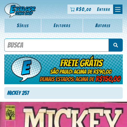
R$
0
Entrar
,00
Séries
Editoras
Autores
Procure por título da revista, personagem, série, escritor,
desenhista, arte-finalista, colorista
Mickey 257