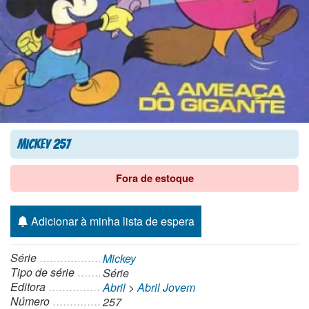
Mickey 257
Fora de estoque
Adicionar à minha lista de espera
Série
Mickey
Tipo de série
Série
Editora
Abril
>
Abril Jovem
Número
257