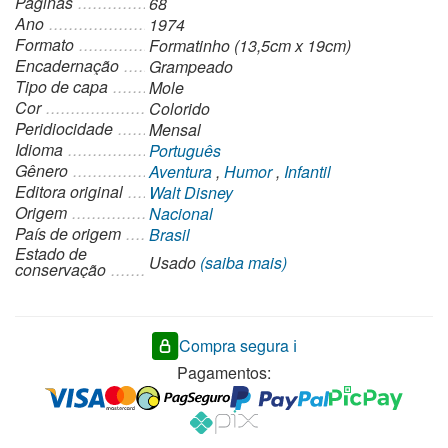
Páginas
68
Ano
1974
Formato
Formatinho (13,5cm x 19cm)
Encadernação
Grampeado
Tipo de capa
Mole
Cor
Colorido
Peridiocidade
Mensal
Idioma
Português
Gênero
Aventura
,
Humor
,
Infantil
Editora original
Walt Disney
Origem
Nacional
País de origem
Brasil
Estado de
Usado
(saiba mais)
conservação
Compra segura ℹ️
Pagamentos: