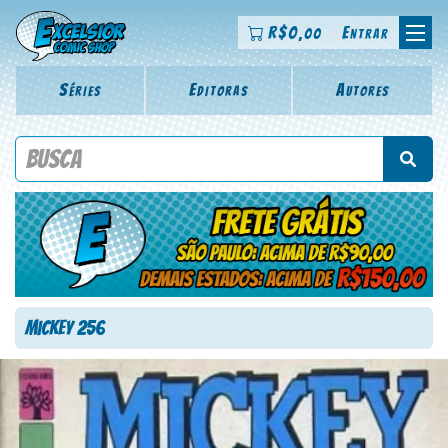
R$
0
Entrar
,00
Séries
Editoras
Autores
Procure por título da revista, personagem, série, escritor,
desenhista, arte-finalista, colorista
Mickey 256