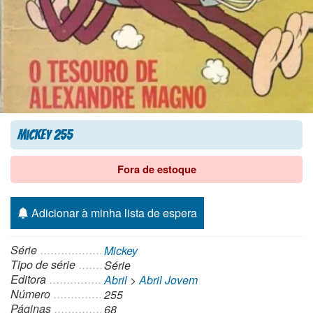
Mickey 255
Fora de estoque
Adicionar à minha lista de espera
Série
Mickey
Tipo de série
Série
Editora
Abril
>
Abril Jovem
Número
255
Páginas
68