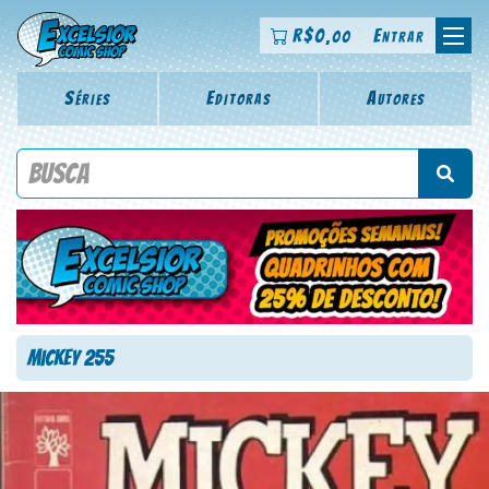
R$
0
Entrar
,00
Séries
Editoras
Autores
Procure por título da revista, personagem, série, escritor,
desenhista, arte-finalista, colorista
Mickey 255