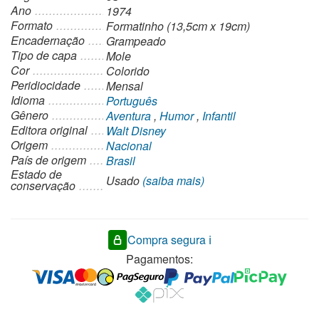
Ano
1974
Formato
Formatinho (13,5cm x 19cm)
Encadernação
Grampeado
Tipo de capa
Mole
Cor
Colorido
Peridiocidade
Mensal
Idioma
Português
Gênero
Aventura
,
Humor
,
Infantil
Editora original
Walt Disney
Origem
Nacional
País de origem
Brasil
Estado de
Usado
(saiba mais)
conservação
Compra segura ℹ️
Pagamentos: