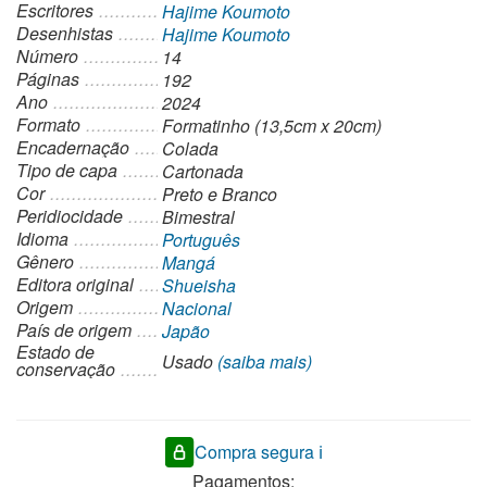
Escritores
Hajime Koumoto
Desenhistas
Hajime Koumoto
Número
14
Páginas
192
Ano
2024
Formato
Formatinho (13,5cm x 20cm)
Encadernação
Colada
Tipo de capa
Cartonada
Cor
Preto e Branco
Peridiocidade
Bimestral
Idioma
Português
Gênero
Mangá
Editora original
Shueisha
Origem
Nacional
País de origem
Japão
Estado de
Usado
(saiba mais)
conservação
Compra segura ℹ️
Pagamentos: