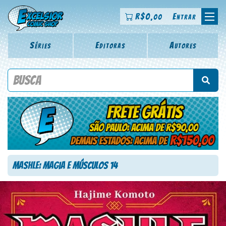
R$
0
Entrar
,00
Séries
Editoras
Autores
Procure por título da revista, personagem, série, escritor,
desenhista, arte-finalista, colorista
Mashle: Magia e Músculos 14