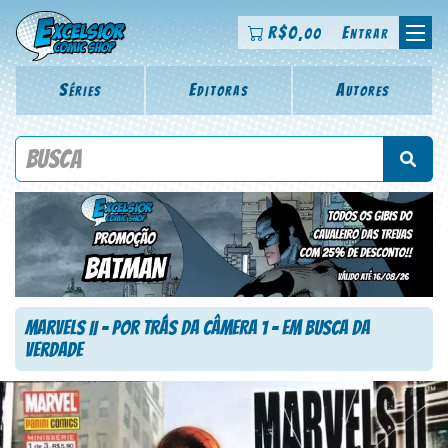
R$
0
Entrar
,00
Séries
Editoras
Autores
Procure por título da revista, personagem, série, escritor,
desenhista, arte-finalista, colorista
Marvels II – Por Trás da Câmera 1 – Em Busca da
Verdade