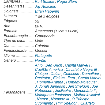
Escritores
Kurt Busiek
,
Roger Stern
Desenhistas
Jay Anacleto
Colorista
Brian Haberlin
Número
1 de 3 edições
Páginas
52
Ano
2010
Formato
Americano (17cm x 26cm)
Encadernação
Grampeado
Tipo de capa
Mole
Cor
Colorido
Peridiocidade
Mensal
Idioma
Português
Gênero
Heróis
Anjo
,
Ben Urich
,
Capitã Marvel I
,
Capitão América
,
Cavaleiro Negro III
,
Ciclope
,
Coisa
,
Colossus
,
Demolidor
,
Destrutor
,
Elektra
,
Fera
,
Garota Marvel
,
Homem-Aranha
,
Homem-Molecular
,
J. Jonah Jameson
,
Jen Sheldon
,
Joe
Robertson
,
Justiceiro
,
Mercenário II
,
Personagens
Motoqueiro Fantasma
,
Mulher Invisível
,
Namor
,
Nômade III
,
O Príncipe
Submarino
,
Phil Sheldon
,
Quarteto