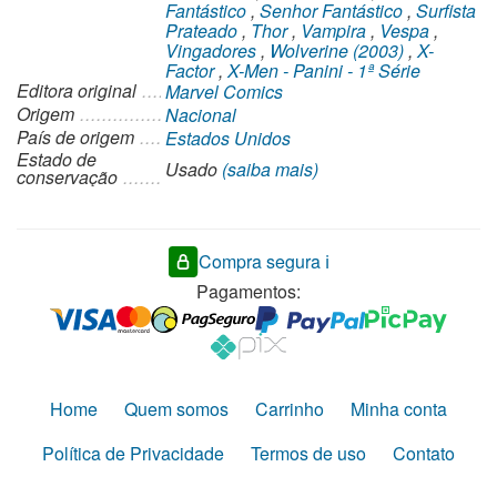
Fantástico
,
Senhor Fantástico
,
Surfista
Prateado
,
Thor
,
Vampira
,
Vespa
,
Vingadores
,
Wolverine (2003)
,
X-
Factor
,
X-Men - Panini - 1ª Série
Editora original
Marvel Comics
Origem
Nacional
País de origem
Estados Unidos
Estado de
Usado
(saiba mais)
conservação
Compra segura ℹ️
Pagamentos:
Home
Quem somos
Carrinho
Minha conta
Política de Privacidade
Termos de uso
Contato