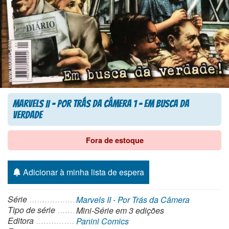
Marvels II – Por Trás da Câmera 1 – Em Busca da
Verdade
Fora de estoque
Adicionar à minha lista de espera
Série
Marvels II - Por Trás da Câmera
Tipo de série
Mini-Série
em 3 edições
Editora
Panini Comics