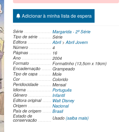
Adicionar à minha lista de espera
Série
Margarida - 2ª Série
Tipo de série
Série
Editora
Abril
>
Abril Jovem
Número
4
Páginas
16
Ano
2004
Formato
Formatinho (13,5cm x 19cm)
Encadernação
Grampeado
Tipo de capa
Mole
Cor
Colorido
Peridiocidade
Mensal
Idioma
Português
Gênero
Infantil
Editora original
Walt Disney
Origem
Nacional
País de origem
Brasil
Estado de
Usado
(saiba mais)
conservação