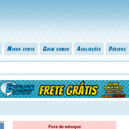
Minha conta
Quem somos
Avaliações
Dúvidas
 título da revista, personagem, série, escritor, desenhista, arte-finalist
Fora de estoque