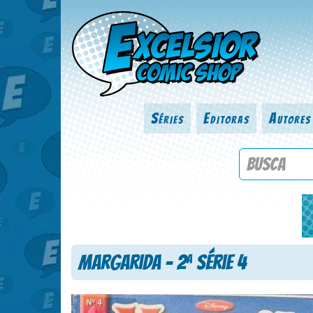
Séries
Editoras
Autores
Procure por
Margarida – 2
Série 4
a