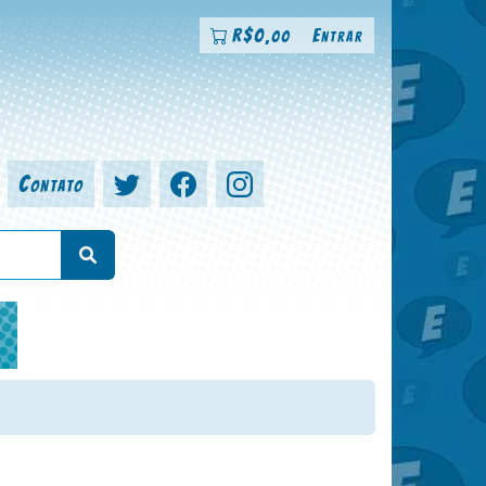
R$
0
Entrar
,00
Contato
a, colorista