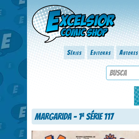
Séries
Editoras
Autores
Procure por
Margarida – 1
Série 117
a