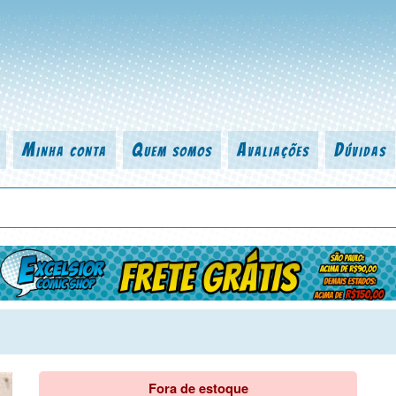
Minha conta
Quem somos
Avaliações
Dúvidas
 título da revista, personagem, série, escritor, desenhista, arte-finalist
Fora de estoque