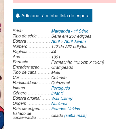
Adicionar à minha lista de espera
Série
Margarida - 1ª Série
Tipo de série
Série
em 257 edições
Editora
Abril
>
Abril Jovem
Número
117 de 257 edições
Páginas
44
Ano
1991
Formato
Formatinho (13,5cm x 19cm)
Encadernação
Grampeado
Tipo de capa
Mole
Cor
Colorido
Peridiocidade
Quinzenal
Idioma
Português
Gênero
Infantil
Editora original
Walt Disney
Origem
Nacional
País de origem
Estados Unidos
Estado de
Usado
(saiba mais)
conservação