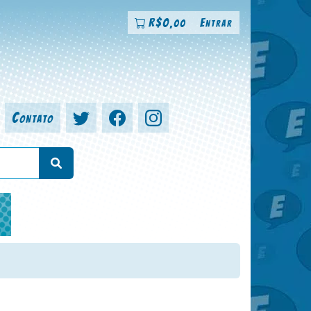
R$
0
Entrar
,00
Contato
a, colorista