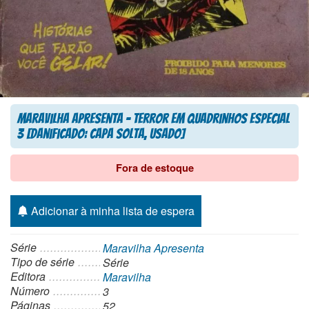
Maravilha Apresenta – Terror em Quadrinhos Especial
3 [Danificado: Capa Solta, Usado]
Fora de estoque
Adicionar à minha lista de espera
Série
Maravilha Apresenta
Tipo de série
Série
Editora
Maravilha
Número
3
Páginas
52