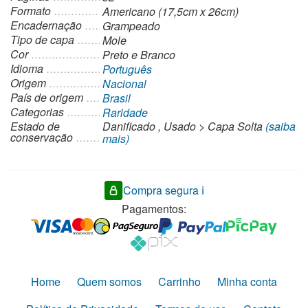
Formato
Americano (17,5cm x 26cm)
Encadernação
Grampeado
Tipo de capa
Mole
Cor
Preto e Branco
Idioma
Português
Origem
Nacional
País de origem
Brasil
Categorias
Raridade
Estado de
Danificado
,
Usado
>
Capa Solta
(saiba
conservação
mais)
Compra segura ℹ️
Pagamentos:
Home
Quem somos
Carrinho
Minha conta