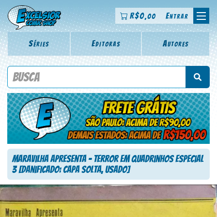
R$
0
Entrar
,00
Séries
Editoras
Autores
Procure por título da revista, personagem, série, escritor,
desenhista, arte-finalista, colorista
Maravilha Apresenta – Terror em Quadrinhos Especial
3 [Danificado: Capa Solta, Usado]