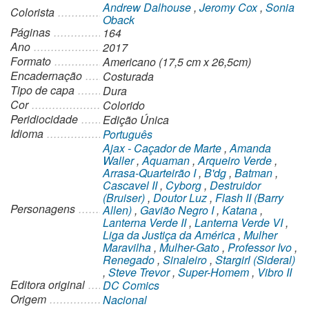
Andrew Dalhouse
,
Jeromy Cox
,
Sonia
Colorista
Oback
Páginas
164
Ano
2017
Formato
Americano (17,5 cm x 26,5cm)
Encadernação
Costurada
Tipo de capa
Dura
Cor
Colorido
Peridiocidade
Edição Única
Idioma
Português
Ajax - Caçador de Marte
,
Amanda
Waller
,
Aquaman
,
Arqueiro Verde
,
Arrasa-Quarteirão I
,
B'dg
,
Batman
,
Cascavel II
,
Cyborg
,
Destruidor
(Bruiser)
,
Doutor Luz
,
Flash II (Barry
Personagens
Allen)
,
Gavião Negro I
,
Katana
,
Lanterna Verde II
,
Lanterna Verde VI
,
Liga da Justiça da América
,
Mulher
Maravilha
,
Mulher-Gato
,
Professor Ivo
,
Renegado
,
Sinaleiro
,
Stargirl (Sideral)
,
Steve Trevor
,
Super-Homem
,
Vibro II
Editora original
DC Comics
Origem
Nacional