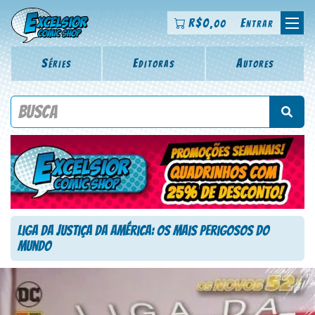
R$
0
Entrar
,00
Séries
Editoras
Autores
Procure por título da revista, personagem, série, escritor,
desenhista, arte-finalista, colorista
Liga da Justiça da América: Os Mais Perigosos do
Mundo