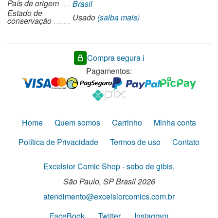
País de origem
Brasil
Estado de
Usado
(saiba mais)
conservação
Compra segura ℹ️
Pagamentos:
Home
Quem somos
Carrinho
Minha conta
Política de Privacidade
Termos de uso
Contato
Excelsior Comic Shop - sebo de gibis,
São Paulo,
SP
Brasil
2026
atendimento@excelsiorcomics.com.br
FaceBook
Twitter
Instagram