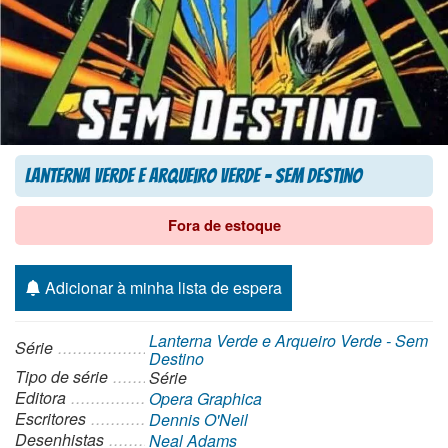
Lanterna Verde e Arqueiro Verde – Sem Destino
Fora de estoque
Adicionar à minha lista de espera
Lanterna Verde e Arqueiro Verde - Sem
Série
Destino
Tipo de série
Série
Editora
Opera Graphica
Escritores
Dennis O'Neil
Desenhistas
Neal Adams