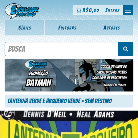
R$
0
Entrar
,00
Séries
Editoras
Autores
Procure por título da revista, personagem, série, escritor,
desenhista, arte-finalista, colorista
Lanterna Verde e Arqueiro Verde – Sem Destino