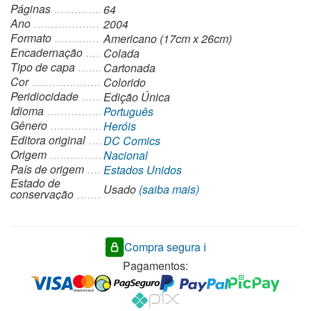
Páginas
64
Ano
2004
Formato
Americano (17cm x 26cm)
Encadernação
Colada
Tipo de capa
Cartonada
Cor
Colorido
Peridiocidade
Edição Única
Idioma
Português
Gênero
Heróis
Editora original
DC Comics
Origem
Nacional
País de origem
Estados Unidos
Estado de
Usado
(saiba mais)
conservação
Compra segura ℹ️
Pagamentos: