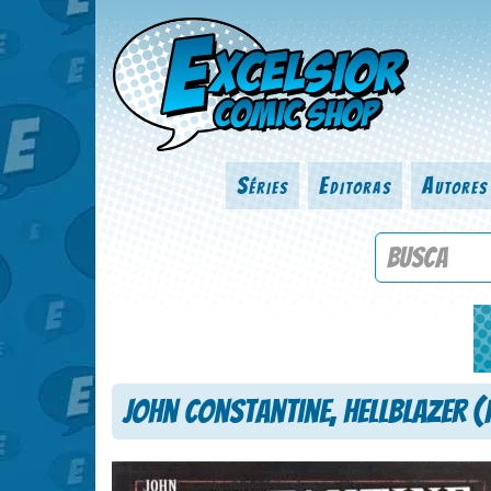
Séries
Editoras
Autores
Procure por
John Constantine, Hellblazer (