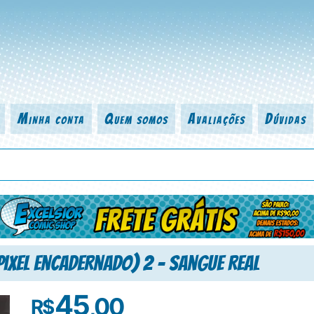
Minha conta
Quem somos
Avaliações
Dúvidas
 título da revista, personagem, série, escritor, desenhista, arte-finalist
Pixel Encadernado) 2 – Sangue Real
45
,00
R$