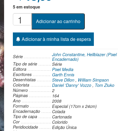
5 em estoque
John
Adicionar ao carrinho
Constantine,
Hellblazer
(Pixel
Adicionar à minha lista de espera
Encadernado)
2
John Constantine, Hellblazer (Pixel
Série
Encadernado)
-
Tipo de série
Série
Sangue
Editora
Pixel Media
Escritores
Real
Garth Ennis
Desenhistas
Steve Dillon
,
William Simpson
quantidade
Colorista
Daniel 'Danny' Vozzo
,
Tom Ziuko
Número
2
Páginas
164
Ano
2008
Formato
Especial (17cm x 24cm)
Encadernação
Colada
Tipo de capa
Cartonada
Cor
Colorido
Peridiocidade
Edição Única