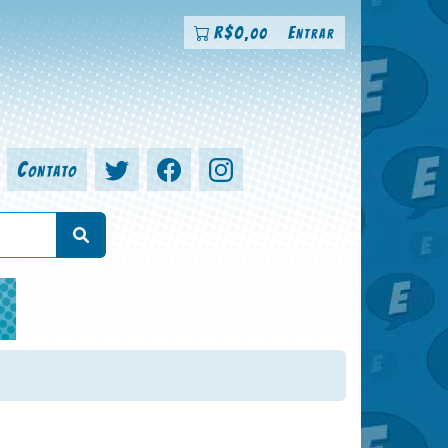
R$
0
Entrar
,00
Contato
a, colorista