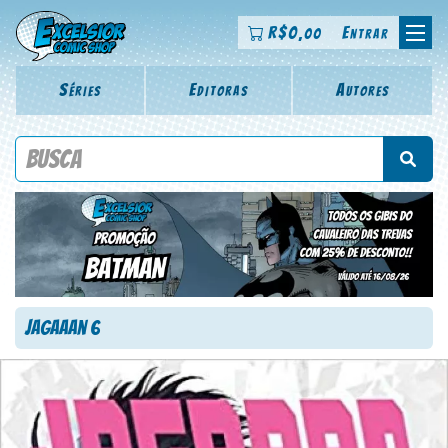
R$
0
Entrar
,00
Séries
Editoras
Autores
Procure por título da revista, personagem, série, escritor,
desenhista, arte-finalista, colorista
Jagaaan 6