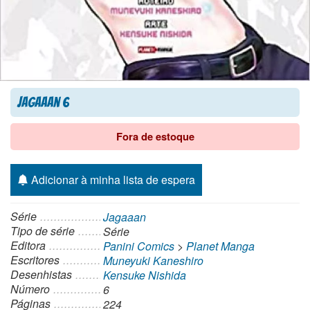
Jagaaan 6
Fora de estoque
Adicionar à minha lista de espera
Série
Jagaaan
Tipo de série
Série
Editora
Panini Comics
>
Planet Manga
Escritores
Muneyuki Kaneshiro
Desenhistas
Kensuke Nishida
Número
6
Páginas
224