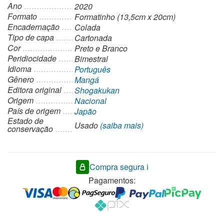
Ano
2020
Formato
Formatinho (13,5cm x 20cm)
Encadernação
Colada
Tipo de capa
Cartonada
Cor
Preto e Branco
Peridiocidade
Bimestral
Idioma
Português
Gênero
Mangá
Editora original
Shogakukan
Origem
Nacional
País de origem
Japão
Estado de
Usado
(saiba mais)
conservação
Compra segura ℹ️
Pagamentos: