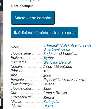
1 em estoque
Adicionar ao carrinho
Adicionar à minha lista de espera
J. Kendall (Júlia): Aventuras de
Série
Uma Criminóloga
Tipo de série
Série
em 136 edições
Editora
Mythos
Escritores
Giancarlo Berardi
Número
24 de 136 edições
Páginas
132
Ano
2006
Formato
Especial (13,5cm x 17,5cm)
Encadernação
Colada
Tipo de capa
Mole
Cor
Preto e Branco
Peridiocidade
Mensal
Idioma
Português
Gênero
Policial