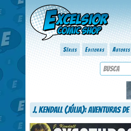
Séries
Editoras
Autores
Procure por
J. Kendall (Júlia): Aventuras 