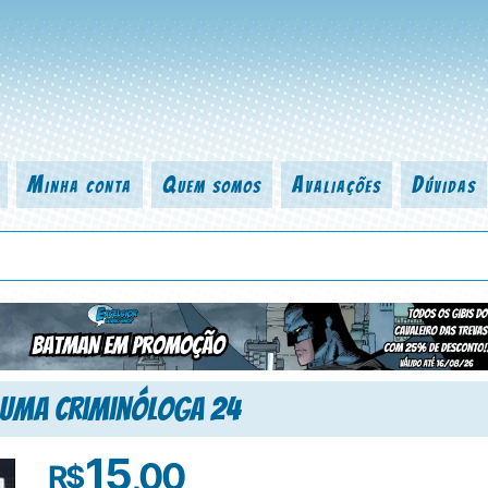
Minha conta
Quem somos
Avaliações
Dúvidas
 título da revista, personagem, série, escritor, desenhista, arte-finalist
de Uma Criminóloga 24
15
,00
R$