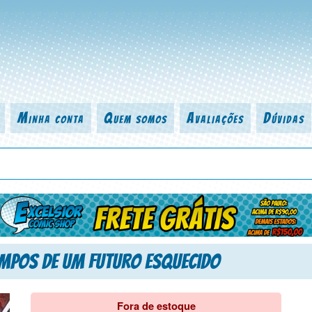
Minha conta
Quem somos
Avaliações
Dúvidas
 título da revista, personagem, série, escritor, desenhista, arte-finalist
empos de um Futuro Esquecido
Fora de estoque