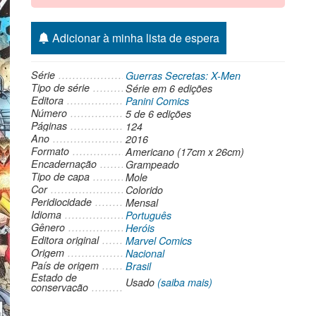
Adicionar à minha lista de espera
Série
Guerras Secretas: X-Men
Tipo de série
Série
em 6 edições
Editora
Panini Comics
Número
5 de 6 edições
Páginas
124
Ano
2016
Formato
Americano (17cm x 26cm)
Encadernação
Grampeado
Tipo de capa
Mole
Cor
Colorido
Peridiocidade
Mensal
Idioma
Português
Gênero
Heróis
Editora original
Marvel Comics
Origem
Nacional
País de origem
Brasil
Estado de
Usado
(saiba mais)
conservação