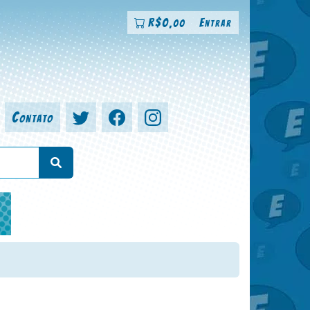
R$
0
Entrar
,00
Contato
a, colorista