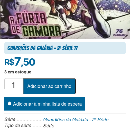
Guardiões da Galáxia – 2
Série 17
a
7
,50
R$
3 em estoque
Guardiões
Adicionar ao carrinho
da
Galáxia
-
Adicionar à minha lista de espera
2ª
Série
Série
Guardiões da Galáxia - 2ª Série
17
Tipo de série
Série