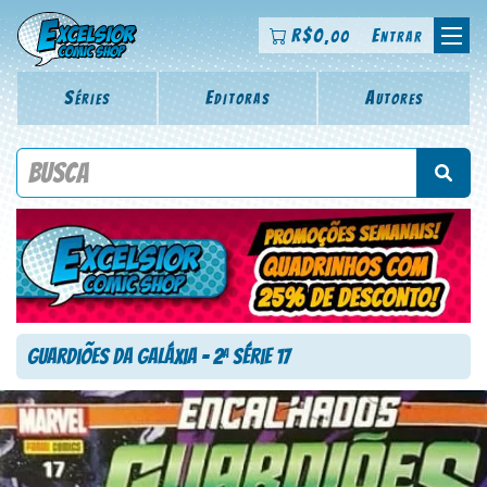
R$
0
Entrar
,00
Séries
Editoras
Autores
Procure por título da revista, personagem, série, escritor,
desenhista, arte-finalista, colorista
Guardiões da Galáxia – 2
Série 17
a