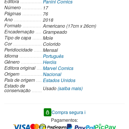
Editora
Panini Comics
quantidade
Número
17
Páginas
76
Ano
2018
Formato
Americano (17cm x 26cm)
Encadernação
Grampeado
Tipo de capa
Mole
Cor
Colorido
Peridiocidade
Mensal
Idioma
Português
Gênero
Heróis
Editora original
Marvel Comics
Origem
Nacional
País de origem
Estados Unidos
Estado de
Usado
(saiba mais)
conservação
Compra segura ℹ️
Pagamentos: