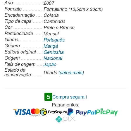
Ano
2007
Formato
Formatinho (13,5cm x 20cm)
Encadernação
Colada
Tipo de capa
Cartonada
Cor
Preto e Branco
Peridiocidade
Mensal
Idioma
Português
Gênero
Mangá
Editora original
Gentosha
Origem
Nacional
País de origem
Japão
Estado de
Usado
(saiba mais)
conservação
Compra segura ℹ️
Pagamentos: