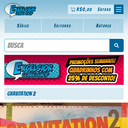
R$
0
Entrar
,00
Séries
Editoras
Autores
Procure por título da revista, personagem, série, escritor,
desenhista, arte-finalista, colorista
Gravitation 2