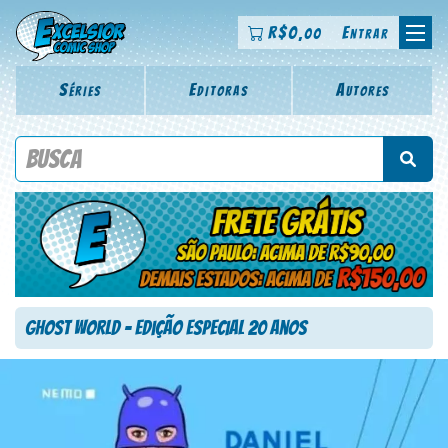
R$
0
Entrar
,00
Séries
Editoras
Autores
Procure por título da revista, personagem, série, escritor,
desenhista, arte-finalista, colorista
Ghost World – Edição Especial 20 Anos