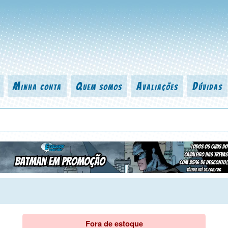
Minha conta
Quem somos
Avaliações
Dúvidas
 título da revista, personagem, série, escritor, desenhista, arte-finalist
Fora de estoque