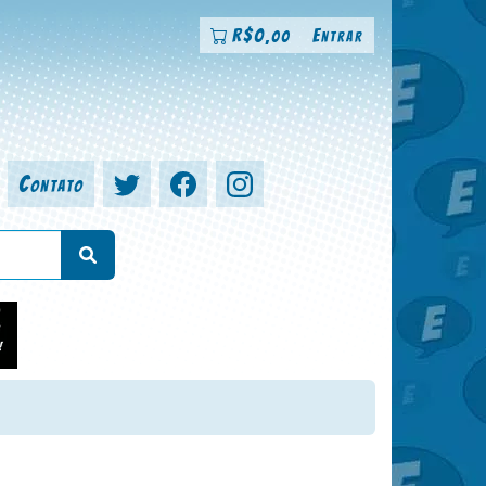
R$
0
Entrar
,00
Contato
a, colorista