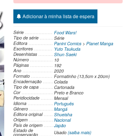
Adicionar à minha lista de espera
Série
Food Wars!
Tipo de série
Série
Editora
Panini Comics
>
Planet Manga
Escritores
Yuto Tsukuda
Desenhistas
Shun Saeki
Número
10
Páginas
192
Ano
2020
Formato
Formatinho (13,5cm x 20cm)
Encadernação
Colada
Tipo de capa
Cartonada
Cor
Preto e Branco
Peridiocidade
Mensal
Idioma
Português
Gênero
Mangá
Editora original
Shueisha
Origem
Nacional
País de origem
Japão
Estado de
Usado
(saiba mais)
conservação