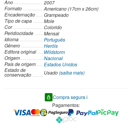
Ano
2007
Formato
Americano (17cm x 26cm)
Encadernação
Grampeado
Tipo de capa
Mole
Cor
Colorido
Peridiocidade
Mensal
Idioma
Português
Gênero
Heróis
Editora original
Wildstorm
Origem
Nacional
País de origem
Estados Unidos
Estado de
Usado
(saiba mais)
conservação
Compra segura ℹ️
Pagamentos: