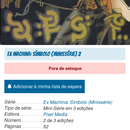
Ex Machina: Símbolo (Minissérie) 2
Fora de estoque
Adicionar à minha lista de espera
Série
Ex Machina: Símbolo (Minissérie)
Tipo de série
Mini-Série
em 3 edições
Editora
Pixel Media
Número
2 de 3 edições
Páginas
52