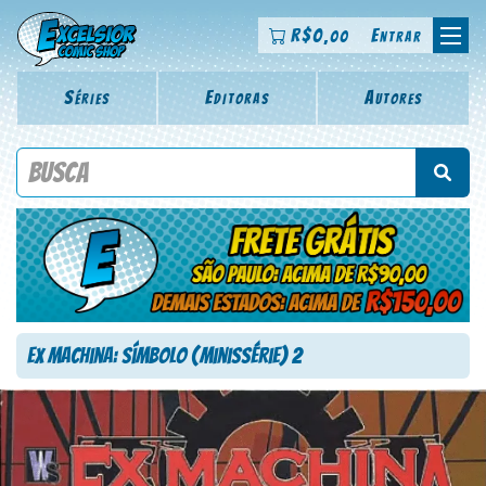
R$
0
Entrar
,00
Séries
Editoras
Autores
Procure por título da revista, personagem, série, escritor,
desenhista, arte-finalista, colorista
Ex Machina: Símbolo (Minissérie) 2