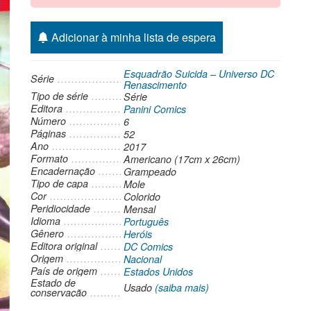
Adicionar à minha lista de espera
Esquadrão Suicida – Universo DC
Série
Renascimento
Tipo de série
Série
Editora
Panini Comics
Número
6
Páginas
52
Ano
2017
Formato
Americano (17cm x 26cm)
Encadernação
Grampeado
Tipo de capa
Mole
Cor
Colorido
Peridiocidade
Mensal
Idioma
Português
Gênero
Heróis
Editora original
DC Comics
Origem
Nacional
País de origem
Estados Unidos
Estado de
Usado
(saiba mais)
conservação