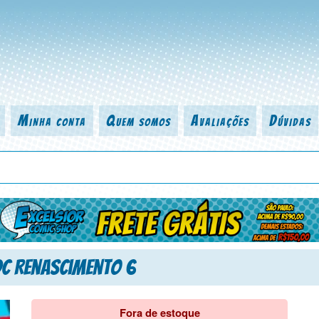
Minha conta
Quem somos
Avaliações
Dúvidas
 título da revista, personagem, série, escritor, desenhista, arte-finalist
DC Renascimento 6
Fora de estoque