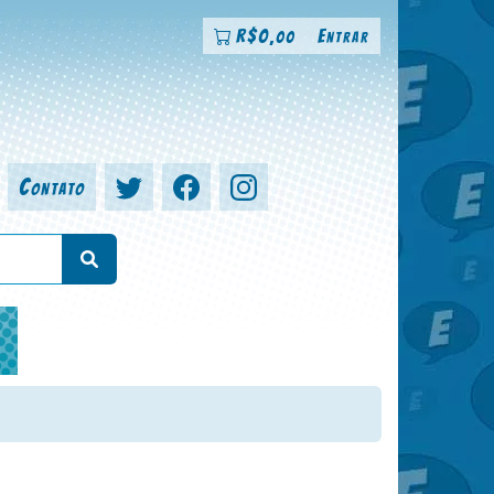
R$
0
Entrar
,00
Contato
a, colorista