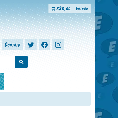
R$
0
Entrar
,00
Contato
a, colorista