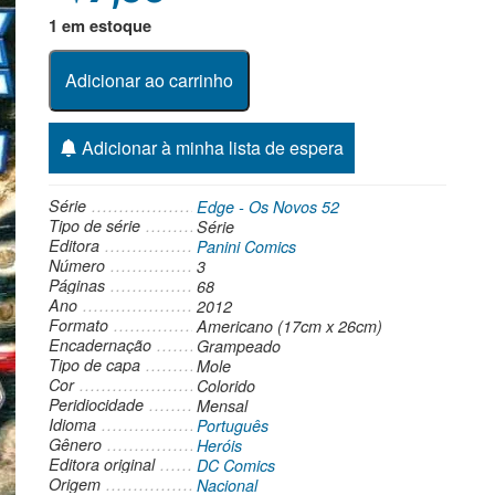
1 em estoque
Adicionar ao carrinho
Adicionar à minha lista de espera
Série
Edge - Os Novos 52
Tipo de série
Série
Editora
Panini Comics
Número
3
Páginas
68
Ano
2012
Formato
Americano (17cm x 26cm)
Encadernação
Grampeado
Tipo de capa
Mole
Cor
Colorido
Peridiocidade
Mensal
Idioma
Português
Gênero
Heróis
Editora original
DC Comics
Origem
Nacional