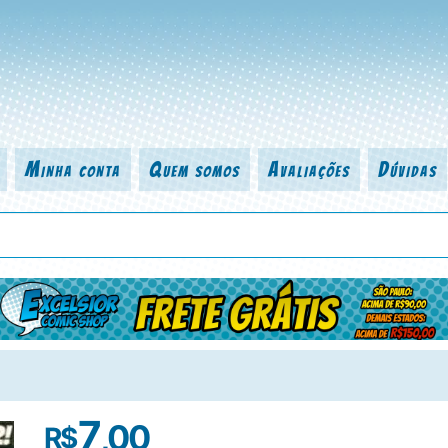
Minha conta
Quem somos
Avaliações
Dúvidas
 título da revista, personagem, série, escritor, desenhista, arte-finalist
7
,00
R$