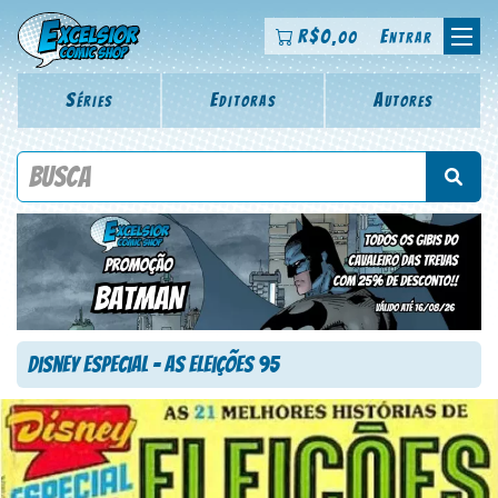
R$
0
Entrar
,00
Séries
Editoras
Autores
Procure por título da revista, personagem, série, escritor,
desenhista, arte-finalista, colorista
Disney Especial – As Eleições 95