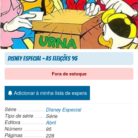
Disney Especial – As Eleições 95
Fora de estoque
Adicionar à minha lista de espera
Série
Disney Especial
Tipo de série
Série
Editora
Abril
Número
95
Páginas
228