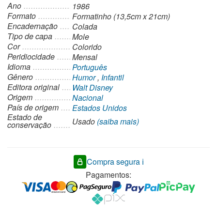
Ano
1986
Formato
Formatinho (13,5cm x 21cm)
Encadernação
Colada
Tipo de capa
Mole
Cor
Colorido
Peridiocidade
Mensal
Idioma
Português
Gênero
Humor
,
Infantil
Editora original
Walt Disney
Origem
Nacional
País de origem
Estados Unidos
Estado de
Usado
(saiba mais)
conservação
Compra segura ℹ️
Pagamentos: