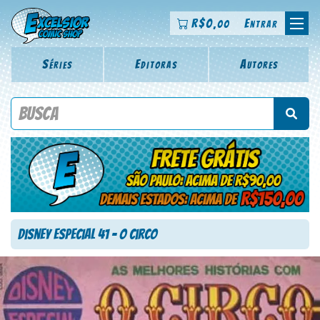
R$
0
Entrar
,00
Séries
Editoras
Autores
Procure por título da revista, personagem, série, escritor,
desenhista, arte-finalista, colorista
Disney Especial 41 – O Circo