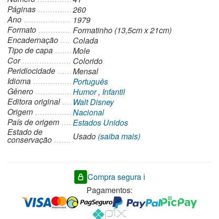
Páginas
260
Ano
1979
Formato
Formatinho (13,5cm x 21cm)
Encadernação
Colada
Tipo de capa
Mole
Cor
Colorido
Peridiocidade
Mensal
Idioma
Português
Gênero
Humor
,
Infantil
Editora original
Walt Disney
Origem
Nacional
País de origem
Estados Unidos
Estado de
Usado
(saiba mais)
conservação
Compra segura ℹ️
Pagamentos: