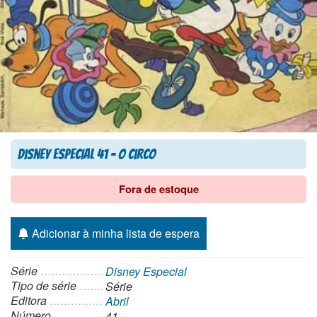
Disney Especial 41 – O Circo
Fora de estoque
Adicionar à minha lista de espera
Série
Disney Especial
Tipo de série
Série
Editora
Abril
Número
41