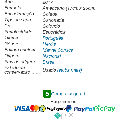
Ano
2017
Formato
Americano (17cm x 26cm)
Encadernação
Colada
Tipo de capa
Cartonada
Cor
Colorido
Peridiocidade
Esporádica
Idioma
Português
Gênero
Heróis
Editora original
Marvel Comics
Origem
Nacional
País de origem
Brasil
Estado de
Usado
(saiba mais)
conservação
Compra segura ℹ️
Pagamentos: