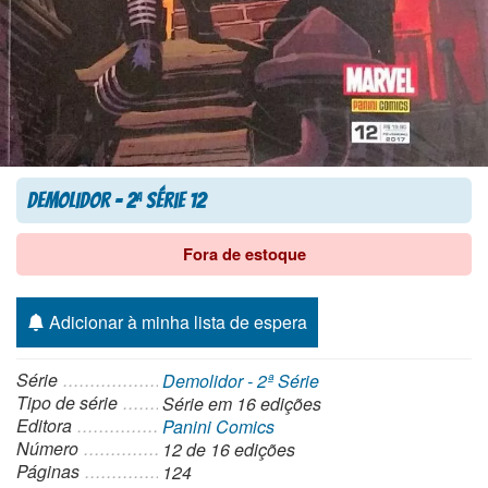
Demolidor – 2
Série 12
a
Fora de estoque
Adicionar à minha lista de espera
Série
Demolidor - 2ª Série
Tipo de série
Série
em 16 edições
Editora
Panini Comics
Número
12 de 16 edições
Páginas
124