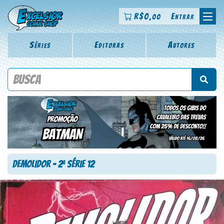
R$
0
Entrar
,00
Séries
Editoras
Autores
Procure por título da revista, personagem, série, escritor,
desenhista, arte-finalista, colorista
Demolidor – 2
Série 12
a